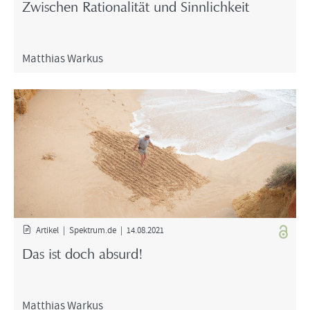
Zwi­schen Ra­tio­na­li­tät und Sinn­lich­keit
Mat­thi­as War­kus
Ar­ti­kel | Spek­trum.de | 14.08.2021
Das ist doch ab­surd!
Mat­thi­as War­kus