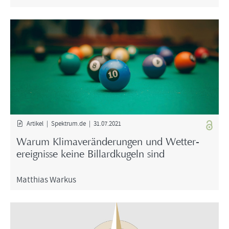
Ar­ti­kel | Spek­trum.de | 31.07.2021
Warum Kli­ma­ver­än­de­run­gen und Wet­ter­
ereig­nis­se keine Bil­lard­ku­geln sind
Mat­thi­as War­kus