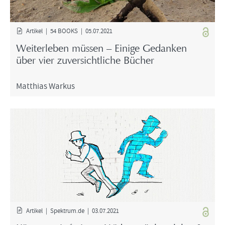
Ar­ti­kel | 54 BOOKS | 05.07.2021
Wei­ter­le­ben müs­sen – Ei­ni­ge Ge­dan­ken
über vier zu­ver­sicht­li­che Bü­cher
Mat­thi­as War­kus
Ar­ti­kel | Spek­trum.de | 03.07.2021