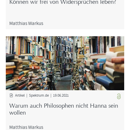
Kön­nen wir frei von Wi­der­sprü­chen leben?
Mat­thi­as War­kus
Ar­ti­kel | Spek­trum.de | 19.06.2021
Warum auch Phi­lo­so­phen nicht Hanna sein
wol­len
Mat­thi­as War­kus