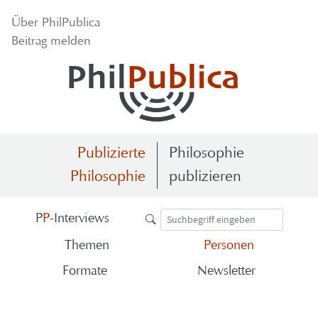
Über Phil­Pu­bli­ca
Bei­trag mel­den
Publizierte
Philosophie
Philosophie
publizieren
P
P
-​Interviews
The­men
Per­so­nen
For­ma­te
News­let­ter