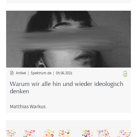
Ar­ti­kel | Spek­trum.de | 05.06.2021
Warum wir alle hin und wie­der ideo­lo­gisch
den­ken
Mat­thi­as War­kus