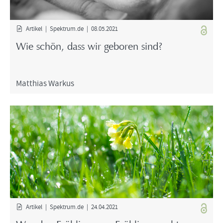
Ar­ti­kel | Spek­trum.de | 08.05.2021
Wie schön, dass wir ge­bo­ren sind?
Mat­thi­as War­kus
Ar­ti­kel | Spek­trum.de | 24.04.2021