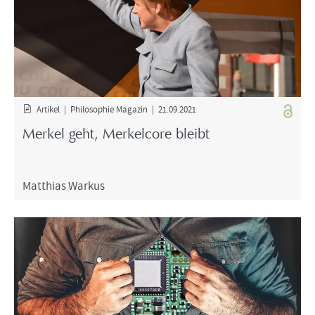
Ar­ti­kel | Phi­lo­so­phie Ma­ga­zin | 21.09.2021
Mer­kel geht, Mer­kel­co­re bleibt
Mat­thi­as War­kus