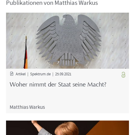
Pu­bli­ka­tio­nen von Mat­thi­as War­kus
Ar­ti­kel | Spek­trum.de | 25.09.2021
Woher nimmt der Staat seine Macht?
Mat­thi­as War­kus