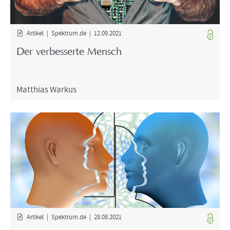
Ar­ti­kel | Spek­trum.de | 12.09.2021
Der ver­bes­ser­te Mensch
Mat­thi­as War­kus
Ar­ti­kel | Spek­trum.de | 28.08.2021