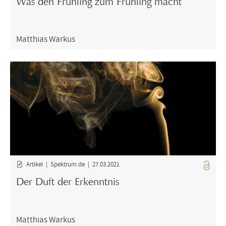
Was den Früh­ling zum Früh­ling macht
Mat­thi­as War­kus
Ar­ti­kel | Spek­trum.de | 27.03.2021
Der Duft der Er­kennt­nis
Mat­thi­as War­kus