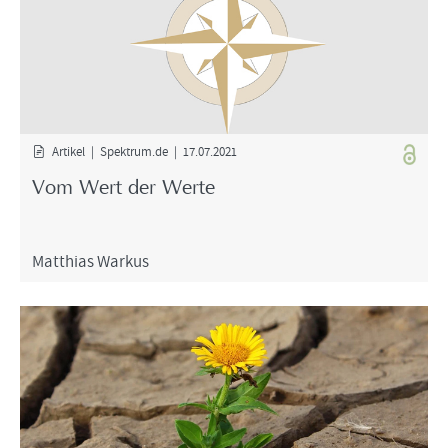
Ar­ti­kel | Spek­trum.de | 17.07.2021
Vom Wert der Werte
Mat­thi­as War­kus