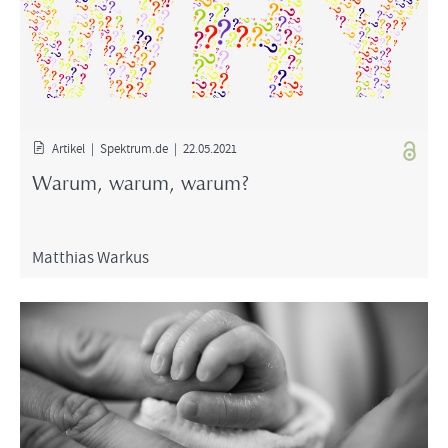
Ar­ti­kel | Spek­trum.de | 22.05.2021
Warum, warum, warum?
Mat­thi­as War­kus