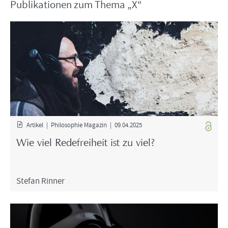
Pu­bli­ka­tio­nen zum Thema „X“
Ar­ti­kel | Phi­lo­so­phie Ma­ga­zin | 09.04.2025
Wie viel Re­de­frei­heit ist zu viel?
Ste­fan Rin­ner