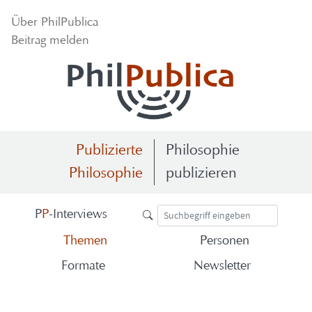
Über Phil­Pu­bli­ca
Bei­trag mel­den
Publizierte
Philosophie
Philosophie
publizieren
P
P
-​Interviews
The­men
Per­so­nen
For­ma­te
News­let­ter