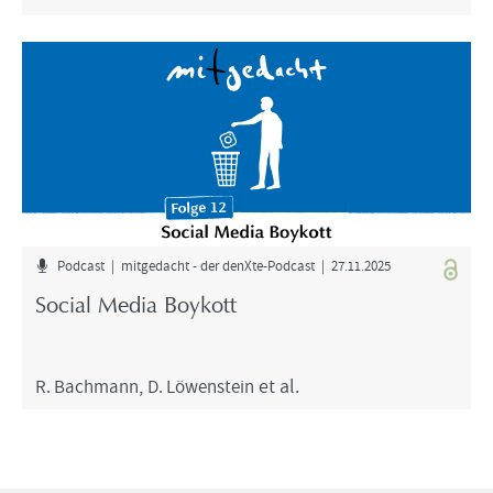
Pod­cast | mit­ge­dacht - der denXte-​​​Podcast | 27.11.2025
So­cial Media Boy­kott
R. Bach­mann
,
D. Lö­wen­stein
et al.