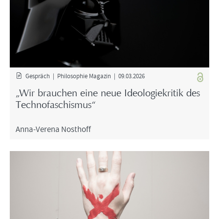
Ge­spräch | Phi­lo­so­phie Ma­ga­zin | 09.03.2026
„Wir brau­chen eine neue Ideo­lo­gie­kri­tik des
Tech­no­fa­schis­mus“
Anna-​Verena Nost­hoff