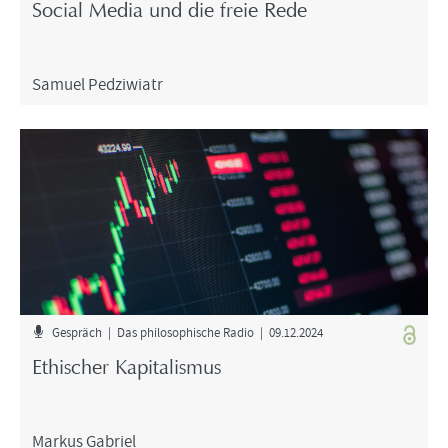
So­cial Media und die freie Rede
Sa­mu­el Ped­zi­wiatr
Ge­spräch | Das phi­lo­so­phi­sche Radio | 09.12.2024
Ethi­scher Ka­pi­ta­lis­mus
Mar­kus Ga­bri­el