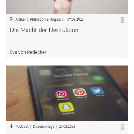
Ar­ti­kel | Phi­lo­so­phie Ma­ga­zin | 07.09.2023
Die Macht der De­struk­ti­on
Eva von Re­de­cker
Pod­cast | Dis­sens­pfle­ge | 20.02.2026