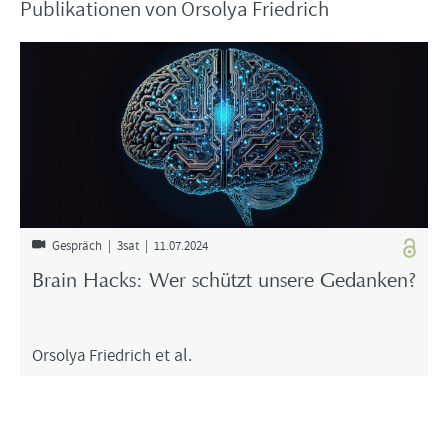
Pu­bli­ka­tio­nen von Orso­lya Fried­rich
Ge­spräch | 3sat | 11.07.2024
Brain Hacks: Wer schützt un­se­re Ge­dan­ken?
Orso­lya Fried­rich
et al.