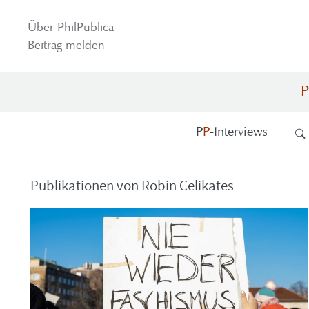
Über Phil­Pu­bli­ca
Bei­trag mel­den
P
P
P
-​Interviews
Pu­bli­ka­tio­nen von Robin Ce­li­ka­tes