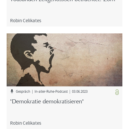
Robin Ce­li­ka­tes
Ge­spräch | In-​aller-Ruhe-Podcast | 03.06.2023
"De­mo­kra­tie de­mo­kra­ti­sie­ren"
Robin Ce­li­ka­tes