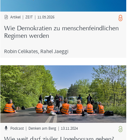
Ar­ti­kel | ZEIT | 11.05.2026
Wie De­mo­kra­tien zu men­schen­feind­li­chen
Re­gi­men wer­den
Robin Ce­li­ka­tes
,
Rahel Jaeg­gi
Pod­cast | Den­ken am Berg | 13.11.2024
Wie weit darf zi­vi­ler Un­ge­hor­sam gehen?