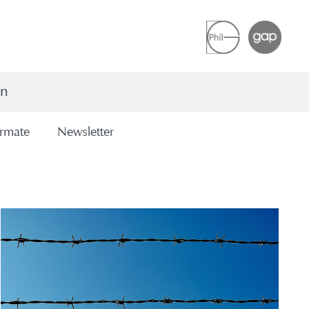
en
r­ma­te
News­let­ter