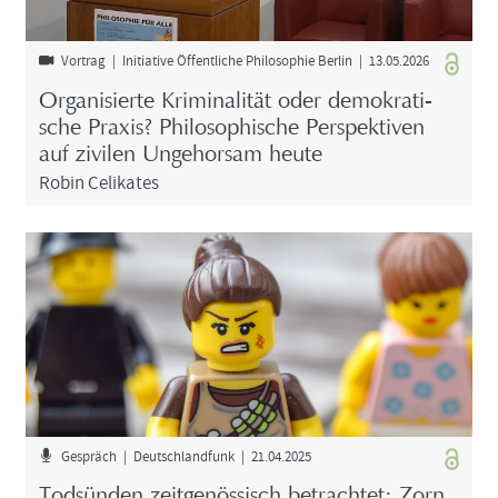
Vor­trag | In­itia­ti­ve Öf­fent­li­che Phi­lo­so­phie Ber­lin | 13.05.2026
Or­ga­ni­sier­te Kri­mi­na­li­tät oder de­mo­kra­ti­
sche Pra­xis? Phi­lo­so­phi­sche Per­spek­ti­ven
auf zi­vi­len Un­ge­hor­sam heute
Robin Ce­li­ka­tes
Ge­spräch | Deutsch­land­funk | 21.04.2025
Tod­sün­den zeit­ge­nös­sisch be­trach­tet: Zorn