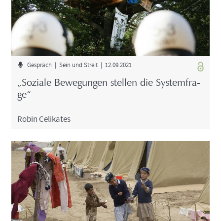
Ge­spräch | Sein und Streit | 12.09.2021
„So­zia­le Be­we­gun­gen stel­len die Sys­tem­fra­
ge“
Robin Ce­li­ka­tes