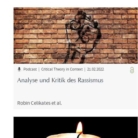
Pod­cast | Cri­ti­cal Theo­ry in Con­text | 21.02.2022
Ana­ly­se und Kri­tik des Ras­sis­mus
Robin Ce­li­ka­tes et al.