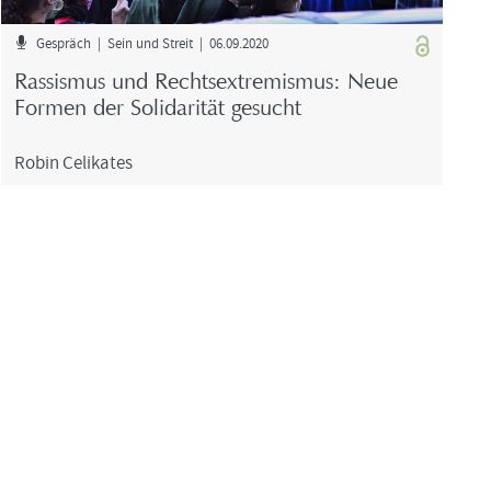
Ge­spräch | Sein und Streit | 06.09.2020
Ras­sis­mus und Rechts­ex­tre­mis­mus: Neue
For­men der So­li­da­ri­tät ge­sucht
Robin Ce­li­ka­tes