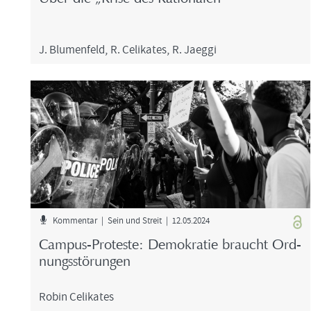
J. Blu­men­feld
,
R. Ce­li­ka­tes
,
R. Jaeg­gi
Kom­men­tar | Sein und Streit | 12.05.2024
Campus-​Proteste: De­mo­kra­tie braucht Ord­
nungs­stö­run­gen
Robin Ce­li­ka­tes