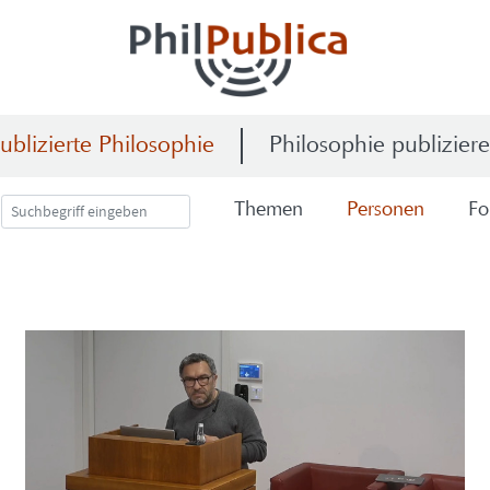
ublizierte Philosophie
Philosophie publizier
The­men
Per­so­nen
Fo