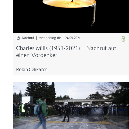
Nach­ruf | theo­rieblog.de | 24.09.2021
Charles Mills (1951-2021) – Nach­ruf auf
einen Vor­den­ker
Robin Ce­li­ka­tes