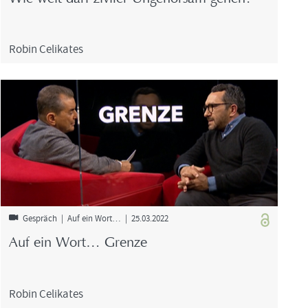
Robin Ce­li­ka­tes
Ge­spräch | Auf ein Wort… | 25.03.2022
Auf ein Wort… Gren­ze
Robin Ce­li­ka­tes