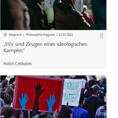
Ge­spräch | Phi­lo­so­phie Ma­ga­zin | 12.07.2021
„Wir sind Zeu­gen eines ideo­lo­gi­schen
Kamp­fes“
Robin Ce­li­ka­tes