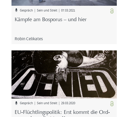
Ge­spräch | Sein und Streit | 07.03.2021
Kämp­fe am Bos­po­rus – und hier
Robin Ce­li­ka­tes
Ge­spräch | Sein und Streit | 29.03.2020
EU-​Flüchtlingspolitik: Erst kommt die Ord­