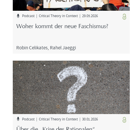
Pod­cast | Cri­ti­cal Theo­ry in Con­text | 29.05.2026
Woher kommt der neue Fa­schis­mus?
Robin Ce­li­ka­tes
,
Rahel Jaeg­gi
Pod­cast | Cri­ti­cal Theo­ry in Con­text | 30.01.2026
Über die „Krise des Ra­tio­na­len“