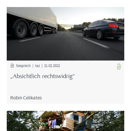
Ge­spräch | taz | 21.02.2022
„Ab­sicht­lich rechts­wid­rig“
Robin Ce­li­ka­tes