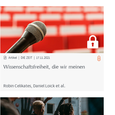
Ar­ti­kel | DIE ZEIT | 17.11.2021
Wis­sen­schafts­frei­heit, die wir mei­nen
Robin Ce­li­ka­tes
,
Da­ni­el Loick
et al.