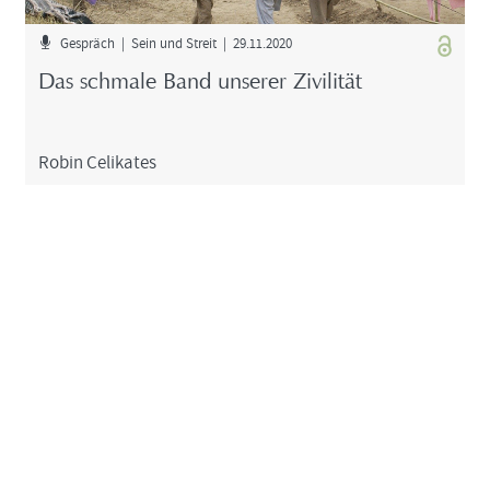
Ge­spräch | Sein und Streit | 29.11.2020
Das schma­le Band un­se­rer Zi­vi­li­tät
Robin Ce­li­ka­tes