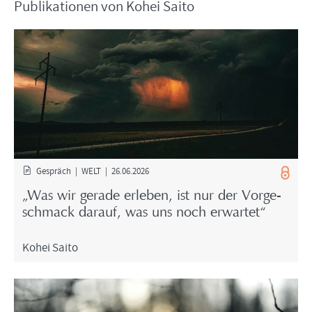
Pu­bli­ka­tio­nen von Kohei Saito
Ge­spräch | WELT | 26.06.2026
„Was wir ge­ra­de er­le­ben, ist nur der Vor­ge­
schmack dar­auf, was uns noch er­war­tet“
Kohei Saito