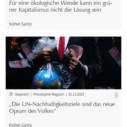
Für eine öko­lo­gi­sche Wende kann ein grü­
ner Ka­pi­ta­lis­mus nicht die Lö­sung sein
Kohei Saito
Ge­spräch | Phi­lo­so­phie Ma­ga­zin | 01.12.2023
„Die UN-​Nachhaltigkeitsziele sind das neue
Opium des Vol­kes“
Kohei Saito