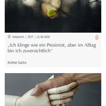
Ge­spräch | ZEIT | 21.06.2026
„Ich klin­ge wie ein Pes­si­mist, aber im All­tag
bin ich zu­ver­sicht­lich“
Kohei Saito