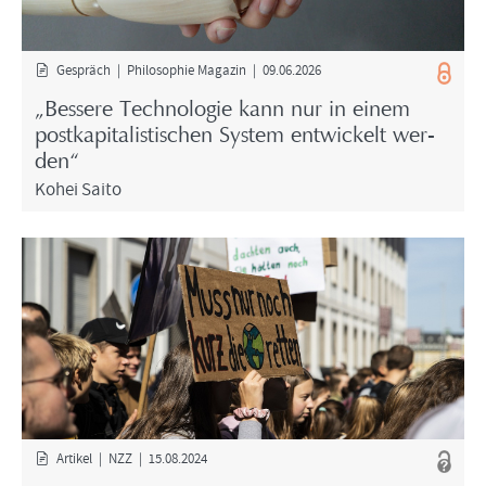
Ge­spräch | Phi­lo­so­phie Ma­ga­zin | 09.06.2026
„Bes­se­re Tech­no­lo­gie kann nur in einem
post­ka­pi­ta­lis­ti­schen Sys­tem ent­wi­ckelt wer­
den“
Kohei Saito
Ar­ti­kel | NZZ | 15.08.2024