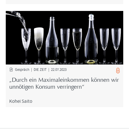
Ge­spräch | DIE ZEIT | 22.07.2023
„Durch ein Ma­xi­mal­ein­kom­men kön­nen wir
un­nö­ti­gen Kon­sum ver­rin­gern“
Kohei Saito