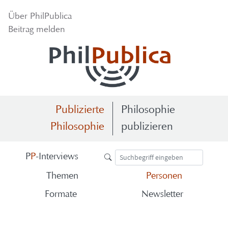
Über Phil­Pu­bli­ca
Bei­trag mel­den
Publizierte
Philosophie
Philosophie
publizieren
P
P
-​Interviews
The­men
Per­so­nen
For­ma­te
News­let­ter