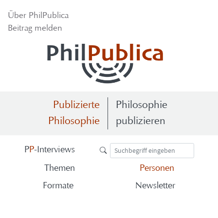
Über Phil­Pu­bli­ca
Bei­trag mel­den
Publizierte
Philosophie
Philosophie
publizieren
P
P
-​Interviews
The­men
Per­so­nen
For­ma­te
News­let­ter