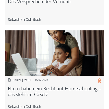
Das Ver­spre­chen der Ver­nunft
Se­bas­ti­an Ost­rit­sch
Ar­ti­kel | WELT | 15.02.2023
El­tern haben ein Recht auf Ho­me­schoo­ling –
das steht im Ge­setz
Se­bas­ti­an Ost­rit­sch