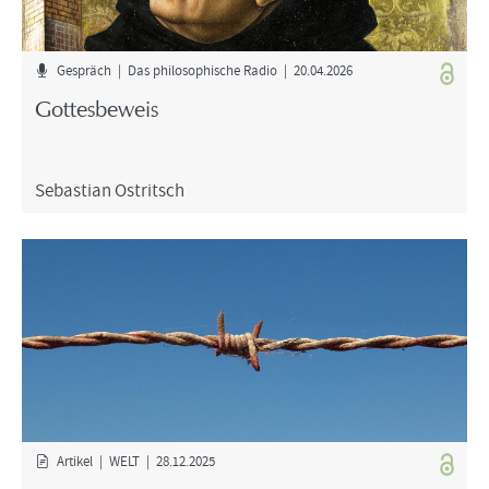
Ge­spräch | Das phi­lo­so­phi­sche Radio | 20.04.2026
Got­tes­be­weis
Se­bas­ti­an Ost­rit­sch
Ar­ti­kel | WELT | 28.12.2025