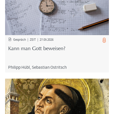
Ge­spräch | ZEIT | 27.05.2026
Kann man Gott be­wei­sen?
Phil­ipp Hübl
,
Se­bas­ti­an Ost­rit­sch