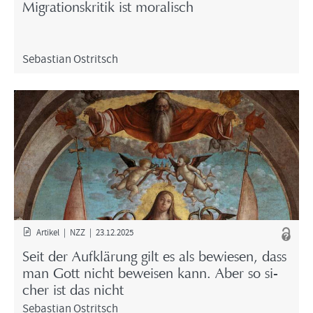
Mi­gra­ti­ons­kri­tik ist mo­ra­lisch
Se­bas­ti­an Ost­rit­sch
Ar­ti­kel | NZZ | 23.12.2025
Seit der Auf­klä­rung gilt es als be­wie­sen, dass
man Gott nicht be­wei­sen kann. Aber so si­
cher ist das nicht
Se­bas­ti­an Ost­rit­sch