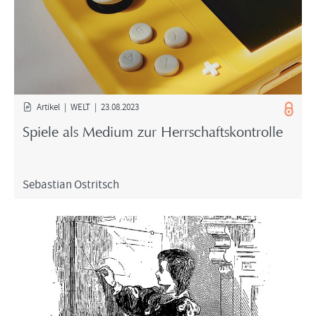
Ar­ti­kel | WELT | 23.08.2023
Spie­le als Me­di­um zur Herr­schafts­kon­trol­le
Se­bas­ti­an Ost­rit­sch