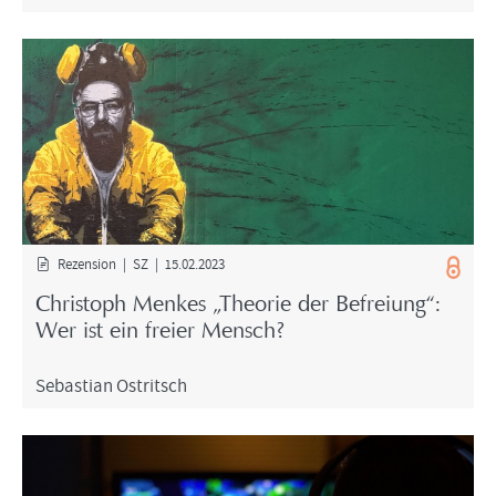
Re­zen­si­on | SZ | 15.02.2023
Chris­toph Men­kes „Theo­rie der Be­frei­ung“:
Wer ist ein frei­er Mensch?
Se­bas­ti­an Ost­rit­sch