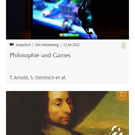
Ge­spräch | DAI Hei­del­berg | 12.04.2022
Phi­lo­so­phie und Games
T. Ar­nold
,
S. Ost­rit­sch
et al.