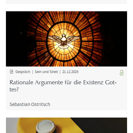
Ge­spräch | Sein und Streit | 21.12.2025
Ra­tio­na­le Ar­gu­men­te für die Exis­tenz Got­
tes?
Se­bas­ti­an Ost­rit­sch