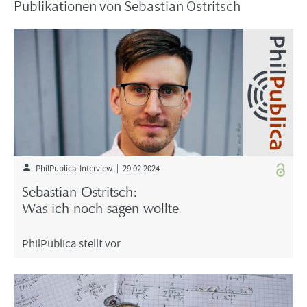
Pu­bli­ka­tio­nen von Se­bas­ti­an Ost­rit­sch
PhilPublica-​Interview | 29.02.2024
Se­bas­ti­an Ost­rit­sch:
Was ich noch sagen woll­te
Phil­Pu­bli­ca stellt vor