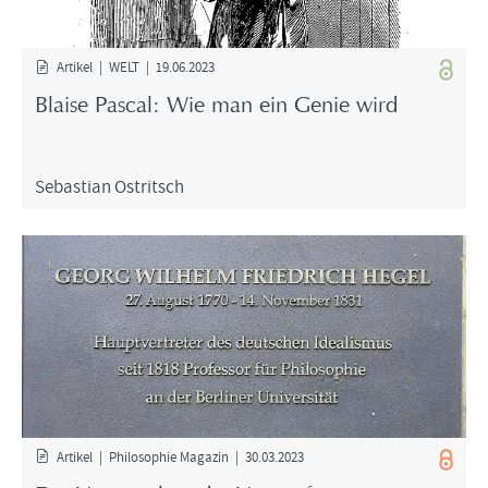
Ar­ti­kel | WELT | 19.06.2023
Blai­se Pas­cal: Wie man ein Genie wird
Se­bas­ti­an Ost­rit­sch
Ar­ti­kel | Phi­lo­so­phie Ma­ga­zin | 30.03.2023