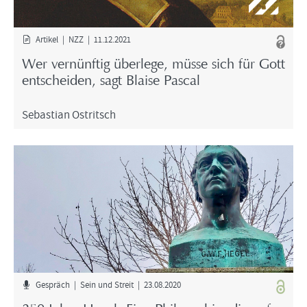
Ar­ti­kel | NZZ | 11.12.2021
Wer ver­nünf­tig über­le­ge, müsse sich für Gott
ent­schei­den, sagt Blai­se Pas­cal
Se­bas­ti­an Ost­rit­sch
Ge­spräch | Sein und Streit | 23.08.2020