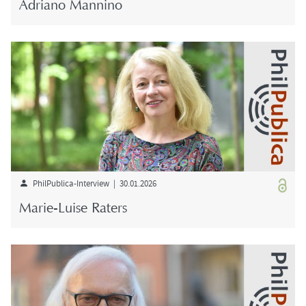
Adria­no Man­ni­no
PhilPublica-​Interview | 30.01.2026
Marie-​Luise Ra­ters