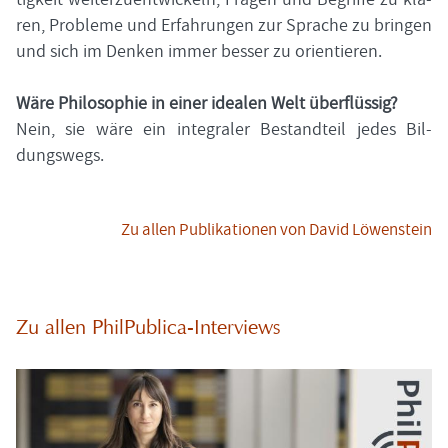
ren, Pro­ble­me und Er­fah­run­gen zur Spra­che zu brin­gen
und sich im Den­ken immer bes­ser zu ori­en­tie­ren.
Wäre Phi­lo­so­phie in einer idea­len Welt über­flüs­sig?
Nein, sie wäre ein in­te­gra­ler Be­stand­teil jedes Bil­
dungs­wegs.
Zu allen Pu­bli­ka­tio­nen von David Lö­wen­stein
Zu allen PhilPublica-​Interviews