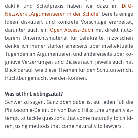
dak­tik und Schul­pra­xis haben wir dazu im
DFG-​
Netzwerk „Ar­gu­men­tie­ren in der Schu­le
“
be­reits ei­ni­ge
Ideen dis­ku­tiert und kon­kre­te Vor­schlä­ge er­ar­bei­tet,
dar­un­ter auch ein
Open Access-​Buch
mit di­rekt nutz­
ba­rem Un­ter­richts­ma­te­ri­al für Lehr­kräf­te. In­zwi­schen
denke ich immer stär­ker ei­ner­seits über in­tel­lek­tu­el­le
Tu­gen­den im Ar­gu­men­tie­ren und an­de­rer­seits über ko­
gni­ti­ve Ver­zer­run­gen und Bia­ses nach, je­weils auch mit
Blick dar­auf, wie diese The­men für den Schul­un­ter­richt
frucht­bar ge­macht wer­den kön­nen.
Was ist Ihr Lieb­lings­zi­tat?
Schwer zu sagen. Ganz oben dabei ist auf jeden Fall die
Philosophie-​Definition von David Hills: „the un­gain­ly at­
tempt to tack­le ques­ti­ons that come na­tu­ral­ly to child­
ren, using me­thods that come na­tu­ral­ly to la­wy­ers“.