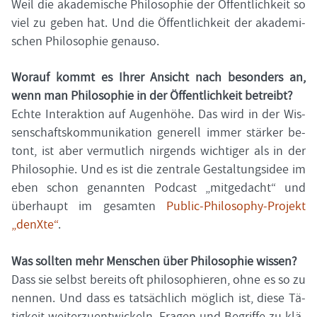
Weil die aka­de­mi­sche Phi­lo­so­phie der Öf­fent­lich­keit so
viel zu geben hat. Und die Öf­fent­lich­keit der aka­de­mi­
schen Phi­lo­so­phie ge­nau­so.
Wor­auf kommt es Ihrer An­sicht nach be­son­ders an,
wenn man Phi­lo­so­phie in der Öf­fent­lich­keit be­treibt?
Echte In­ter­ak­ti­on auf Au­gen­hö­he. Das wird in der Wis­
sen­schafts­kom­mu­ni­ka­ti­on ge­ne­rell immer stär­ker be­
tont, ist aber ver­mut­lich nir­gends wich­ti­ger als in der
Phi­lo­so­phie. Und es ist die zen­tra­le Ge­stal­tungs­idee im
eben schon ge­nann­ten Pod­cast „mit­ge­dacht“ und
über­haupt im ge­sam­ten
Public-​Philosophy-Projekt
„denX­te“
.
Was soll­ten mehr Men­schen über Phi­lo­so­phie wis­sen?
Dass sie selbst be­reits oft phi­lo­so­phie­ren, ohne es so zu
nen­nen. Und dass es tat­säch­lich mög­lich ist, diese Tä­
tig­keit wei­ter­zu­ent­wi­ckeln, Fra­gen und Be­grif­fe zu klä­