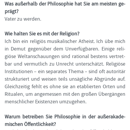
Was au­ßer­halb der Phi­lo­so­phie hat Sie am meis­ten ge­
prägt?
Vater zu wer­den.
Wie hal­ten Sie es mit der Re­li­gi­on?
Ich bin ein re­li­gi­ös mu­si­ka­li­scher Athe­ist. Ich übe mich
in Demut ge­gen­über dem Un­ver­füg­ba­ren. Ei­ni­ge re­li­
giö­se Welt­an­schau­un­gen sind ra­tio­nal bes­tens ver­tret­
bar und ver­mut­lich zu Un­recht un­ter­schätzt. Re­li­giö­se
In­sti­tu­tio­nen – ein se­pa­ra­tes Thema – sind oft au­to­ri­tär
struk­tu­riert und wei­sen teils un­säg­li­che Ab­grün­de auf.
Gleich­zei­tig fehlt es ohne sie an eta­blier­ten Orten und
Ri­tua­len, um an­ge­mes­sen mit den gro­ßen Über­gän­gen
mensch­li­cher Exis­ten­zen um­zu­ge­hen.
Warum be­trei­ben Sie Phi­lo­so­phie in der au­ßer­aka­de­
mi­schen Öf­fent­lich­keit?