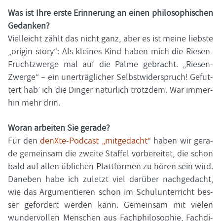
Was ist Ihre erste Er­in­ne­rung an einen phi­lo­so­phi­schen
Ge­dan­ken?
Viel­leicht zählt das nicht ganz, aber es ist meine liebs­te
„ori­gin story“: Als klei­nes Kind haben mich die Riesen-​
Fruchtzwerge mal auf die Palme ge­bracht. „Riesen-​
Zwerge“ – ein un­er­träg­li­cher Selbst­wi­der­spruch! Ge­fut­
tert hab’ ich die Din­ger na­tür­lich trotz­dem. War im­mer­
hin mehr drin.
Woran ar­bei­ten Sie ge­ra­de?
Für den
denXte-​Podcast „mit­ge­dacht“
haben wir ge­ra­
de ge­mein­sam die zwei­te Staf­fel vor­be­rei­tet, die schon
bald auf allen üb­li­chen Platt­for­men zu hören sein wird.
Da­ne­ben habe ich zu­letzt viel dar­über nach­ge­dacht,
wie das Ar­gu­men­tie­ren schon im Schul­un­ter­richt bes­
ser ge­för­dert wer­den kann. Ge­mein­sam mit vie­len
wun­der­vol­len Men­schen aus Fach­phi­lo­so­phie, Fach­di­