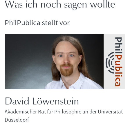
Was ich noch sagen woll­te
Phil­Pu­bli­ca stellt vor
David Lö­wen­stein
Aka­de­mi­scher Rat für Phi­lo­so­phie an der Uni­ver­si­tät
Düs­sel­dorf