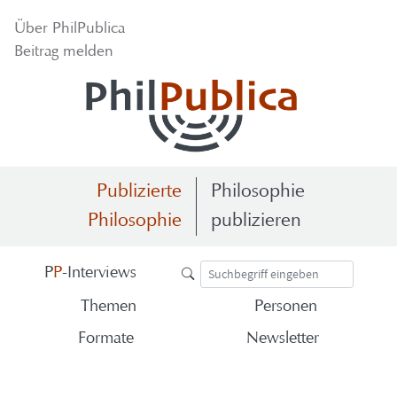
Über Phil­Pu­bli­ca
Bei­trag mel­den
Publizierte
Philosophie
Philosophie
publizieren
P
P
-​Interviews
The­men
Per­so­nen
For­ma­te
News­let­ter