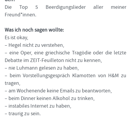
Die Top 5 Be­er­di­gungs­lie­der aller mei­ner
Freund*innen.
Was ich noch sagen woll­te:
Es ist okay,
– Hegel nicht zu ver­ste­hen,
– eine Oper, eine grie­chi­sche Tra­gö­die oder die letz­te
De­bat­te im ZEIT-​Feuilleton nicht zu ken­nen,
– nie Luh­mann ge­le­sen zu haben,
– beim Vor­stel­lungs­ge­spräch Kla­mot­ten von H&M zu
tra­gen,
– am Wo­chen­en­de keine Emails zu be­ant­wor­ten,
– beim Din­ner kei­nen Al­ko­hol zu trin­ken,
– in­sta­bi­les In­ter­net zu haben,
– trau­rig zu sein.