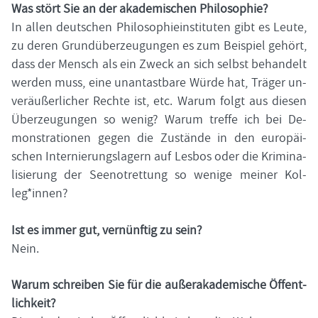
Was stört Sie an der aka­de­mi­schen Phi­lo­so­phie?
In allen deut­schen Phi­lo­so­phie­in­sti­tu­ten gibt es Leute,
zu deren Grund­über­zeu­gun­gen es zum Bei­spiel ge­hört,
dass der Mensch als ein Zweck an sich selbst be­han­delt
wer­den muss, eine un­an­tast­ba­re Würde hat, Trä­ger un­
ver­äu­ßer­li­cher Rech­te ist, etc. Warum folgt aus die­sen
Über­zeu­gun­gen so wenig? Warum tref­fe ich bei De­
mons­tra­tio­nen gegen die Zu­stän­de in den eu­ro­päi­
schen In­ter­nie­rungs­la­gern auf Les­bos oder die Kri­mi­na­
li­sie­rung der See­not­ret­tung so we­ni­ge mei­ner Kol­
leg*innen?
Ist es immer gut, ver­nünf­tig zu sein?
Nein.
Warum schrei­ben Sie für die au­ßer­aka­de­mi­sche Öf­fent­
lich­keit?