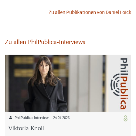
Zu allen Pu­bli­ka­tio­nen von Da­ni­el Loick
Zu allen PhilPublica-​Interviews
PhilPublica-​Interview | 24.07.2026
Vik­to­ria Knoll