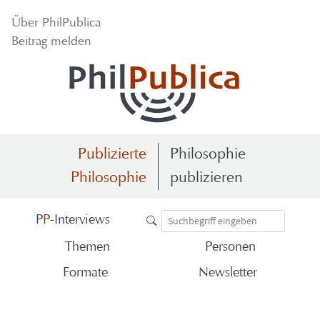
Über Phil­Pu­bli­ca
Bei­trag mel­den
Publizierte
Philosophie
Philosophie
publizieren
P
P
-​Interviews
The­men
Per­so­nen
For­ma­te
News­let­ter