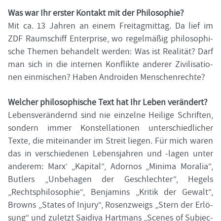
Was war Ihr ers­ter Kon­takt mit der Phi­lo­so­phie?
Mit ca. 13 Jah­ren an einem Frei­tag­mit­tag. Da lief im
ZDF Raum­schiff En­ter­pri­se, wo re­gel­mä­ßig phi­lo­so­phi­
sche The­men be­han­delt wer­den: Was ist Rea­li­tät? Darf
man sich in die in­ter­nen Kon­flik­te an­de­rer Zi­vi­li­sa­tio­
nen ein­mi­schen? Haben An­dro­iden Men­schen­rech­te?
Wel­cher phi­lo­so­phi­sche Text hat Ihr Leben ver­än­dert?
Le­bens­ver­än­dernd sind nie ein­zel­ne Hei­li­ge Schrif­ten,
son­dern immer Kon­stel­la­tio­nen un­ter­schied­li­cher
Texte, die mit­ein­an­der im Streit lie­gen. Für mich waren
das in ver­schie­de­nen Le­bens­jah­ren und -​lagen unter
an­de­rem: Marx‘ „Ka­pi­tal“, Ador­nos „Mi­ni­ma Mo­ra­lia“,
But­lers „Un­be­ha­gen der Ge­schlech­ter“, He­gels
„Rechts­phi­lo­so­phie“, Ben­ja­mins „Kri­tik der Ge­walt“,
Browns „Sta­tes of In­ju­ry“, Ro­sen­zweigs „Stern der Er­lö­
sung“ und zu­letzt Sai­diya Hart­mans „Sce­nes of Sub­jec­