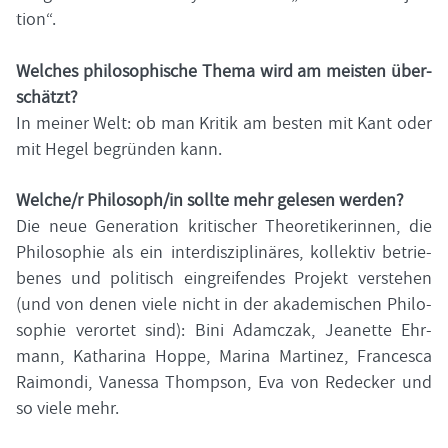
tion“.
Wel­ches phi­lo­so­phi­sche Thema wird am meis­ten über­
schätzt?
In mei­ner Welt: ob man Kri­tik am bes­ten mit Kant oder
mit Hegel be­grün­den kann.
Wel­che/r Phi­lo­soph/in soll­te mehr ge­le­sen wer­den?
Die neue Ge­ne­ra­ti­on kri­ti­scher Theo­re­ti­ke­rin­nen, die
Phi­lo­so­phie als ein in­ter­dis­zi­pli­nä­res, kol­lek­tiv be­trie­
be­nes und po­li­tisch ein­grei­fen­des Pro­jekt ver­ste­hen
(und von denen viele nicht in der aka­de­mi­schen Phi­lo­
so­phie ver­or­tet sind): Bini Adamczak, Jea­nette Ehr­
mann, Ka­tha­ri­na Hoppe, Ma­ri­na Mar­ti­nez, Fran­ce­s­ca
Rai­mon­di, Va­nes­sa Thomp­son, Eva von Re­de­cker und
so viele mehr.