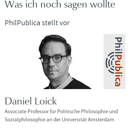
Was ich noch sagen woll­te
Phil­Pu­bli­ca stellt vor
Da­ni­el Loick
As­so­cia­te Pro­fes­sor für Po­li­ti­sche Phi­lo­so­phie und
So­zi­al­phi­lo­so­phie an der Uni­ver­si­tät Ams­ter­dam