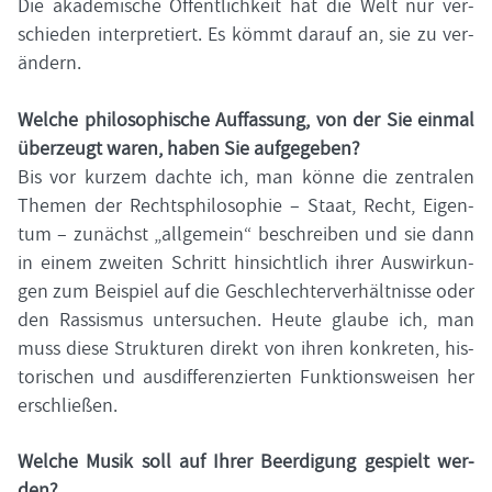
Die aka­de­mi­sche Öf­fent­lich­keit hat die Welt nur ver­
schie­den in­ter­pre­tiert. Es kömmt dar­auf an, sie zu ver­
än­dern.
Wel­che phi­lo­so­phi­sche Auf­fas­sung, von der Sie ein­mal
über­zeugt waren, haben Sie auf­ge­ge­ben?
Bis vor kur­zem dach­te ich, man könne die zen­tra­len
The­men der Rechts­phi­lo­so­phie – Staat, Recht, Ei­gen­
tum – zu­nächst „all­ge­mein“ be­schrei­ben und sie dann
in einem zwei­ten Schritt hin­sicht­lich ihrer Aus­wir­kun­
gen zum Bei­spiel auf die Ge­schlech­ter­ver­hält­nis­se oder
den Ras­sis­mus un­ter­su­chen. Heute glau­be ich, man
muss diese Struk­tu­ren di­rekt von ihren kon­kre­ten, his­
to­ri­schen und aus­dif­fe­ren­zier­ten Funk­ti­ons­wei­sen her
er­schlie­ßen.
Wel­che Musik soll auf Ihrer Be­er­di­gung ge­spielt wer­
den?