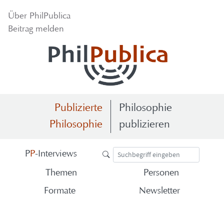
Über Phil­Pu­bli­ca
Bei­trag mel­den
Publizierte
Philosophie
Philosophie
publizieren
P
P
-​Interviews
The­men
Per­so­nen
For­ma­te
News­let­ter