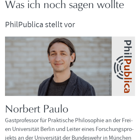
Was ich noch sagen woll­te
Phil­Pu­bli­ca stellt vor
Nor­bert Paulo
Gast­pro­fes­sor für Prak­ti­sche Phi­lo­so­phie an der Frei­
en Uni­ver­si­tät Ber­lin und Lei­ter eines For­schungs­pro­
jekts an der Uni­ver­si­tät der Bun­des­wehr in Mün­chen