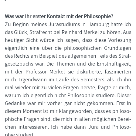
Was war Ihr ers­ter Kon­takt mit der Phi­lo­so­phie?
Zu Be­ginn mei­nes Ju­ra­stu­di­ums in Ham­burg hatte ich
das Glück, Straf­recht bei Rein­hard Mer­kel zu hören. Aus
heu­ti­ger Sicht würde ich sagen, dass diese Vor­le­sung
ei­gent­lich eine über die phi­lo­so­phi­schen Grund­la­gen
des Rechts am Bei­spiel des all­ge­mei­nen Teils des Straf­
ge­setz­buchs war. Die The­men und die Ernst­haf­tig­keit,
mit der Pro­fes­sor Mer­kel sie dis­ku­tier­te, fas­zi­nier­ten
mich. Ir­gend­wann im Laufe des Se­mes­ters, als ich ihn
mal wie­der mit zu vie­len Fra­gen nerv­te, frag­te er mich,
warum ich ei­gent­lich nicht Phi­lo­so­phie stu­die­re. Die­ser
Ge­dan­ke war mir vor­her gar nicht ge­kom­men. Erst in
die­sem Mo­ment ist mir klar ge­wor­den, dass es phi­lo­so­
phi­sche Fra­gen sind, die mich in allen mög­li­chen Be­rei­
chen in­ter­es­sie­ren. Ich habe dann Jura und Phi­lo­so­
phie stu­diert.