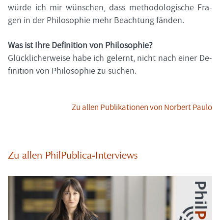
würde ich mir wün­schen, dass me­tho­do­lo­gi­sche Fra­
gen in der Phi­lo­so­phie mehr Be­ach­tung fän­den.
Was ist Ihre De­fi­ni­ti­on von Phi­lo­so­phie?
Glück­li­cher­wei­se habe ich ge­lernt, nicht nach einer De­
fi­ni­ti­on von Phi­lo­so­phie zu su­chen.
Zu allen Pu­bli­ka­tio­nen von Nor­bert Paulo
Zu allen PhilPublica-​Interviews