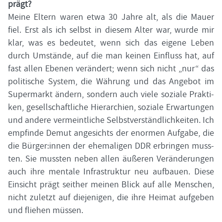
prägt?
Meine El­tern waren etwa 30 Jahre alt, als die Mauer
fiel. Erst als ich selbst in die­sem Alter war, wurde mir
klar, was es be­deu­tet, wenn sich das ei­ge­ne Leben
durch Um­stän­de, auf die man kei­nen Ein­fluss hat, auf
fast allen Ebe­nen ver­än­dert; wenn sich nicht „nur“ das
po­li­ti­sche Sys­tem, die Wäh­rung und das An­ge­bot im
Su­per­markt än­dern, son­dern auch viele so­zia­le Prak­ti­
ken, ge­sell­schaft­li­che Hier­ar­chien, so­zia­le Er­war­tun­gen
und an­de­re ver­meint­li­che Selbst­ver­ständ­lich­kei­ten. Ich
emp­fin­de Demut an­ge­sichts der enor­men Auf­ga­be, die
die Bür­ger:innen der ehe­ma­li­gen DDR er­brin­gen muss­
ten. Sie muss­ten neben allen äu­ße­ren Ver­än­de­run­gen
auch ihre men­ta­le In­fra­struk­tur neu auf­bau­en. Diese
Ein­sicht prägt seit­her mei­nen Blick auf alle Men­schen,
nicht zu­letzt auf die­je­ni­gen, die ihre Hei­mat auf­ge­ben
und flie­hen müs­sen.