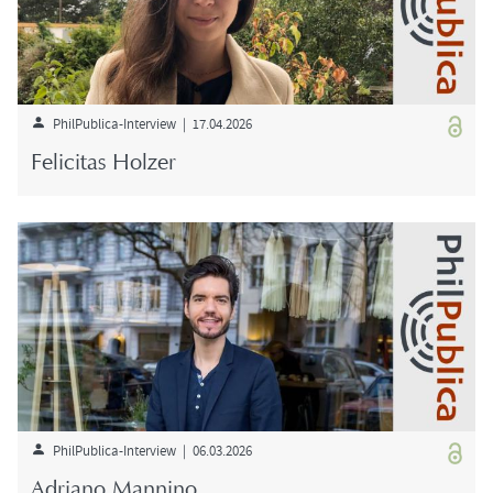
PhilPublica-​Interview | 17.04.2026
Fe­li­ci­tas Hol­zer
PhilPublica-​Interview | 06.03.2026
Adria­no Man­ni­no