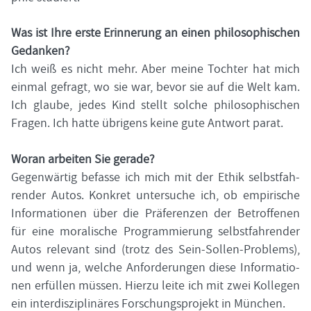
Was ist Ihre erste Er­in­ne­rung an einen phi­lo­so­phi­schen
Ge­dan­ken?
Ich weiß es nicht mehr. Aber meine Toch­ter hat mich
ein­mal ge­fragt, wo sie war, bevor sie auf die Welt kam.
Ich glau­be, jedes Kind stellt sol­che phi­lo­so­phi­schen
Fra­gen. Ich hatte üb­ri­gens keine gute Ant­wort parat.
Woran ar­bei­ten Sie ge­ra­de?
Ge­gen­wär­tig be­fas­se ich mich mit der Ethik selbst­fah­
ren­der Autos. Kon­kret un­ter­su­che ich, ob em­pi­ri­sche
In­for­ma­tio­nen über die Prä­fe­ren­zen der Be­trof­fe­nen
für eine mo­ra­li­sche Pro­gram­mie­rung selbst­fah­ren­der
Autos re­le­vant sind (trotz des Sein-​Sollen-Problems),
und wenn ja, wel­che An­for­de­run­gen diese In­for­ma­tio­
nen er­fül­len müs­sen. Hier­zu leite ich mit zwei Kol­le­gen
ein in­ter­dis­zi­pli­nä­res For­schungs­pro­jekt in Mün­chen.