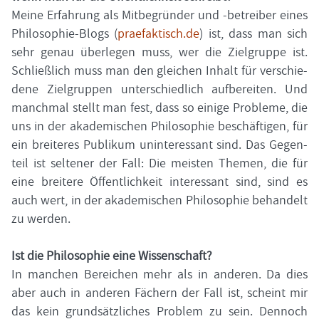
Meine Er­fah­rung als Mit­be­grün­der und -​betreiber eines
Philosophie-​Blogs (
prae­fak­tisch.de
) ist, dass man sich
sehr genau über­le­gen muss, wer die Ziel­grup­pe ist.
Schließ­lich muss man den glei­chen In­halt für ver­schie­
de­ne Ziel­grup­pen un­ter­schied­lich auf­be­rei­ten. Und
manch­mal stellt man fest, dass so ei­ni­ge Pro­ble­me, die
uns in der aka­de­mi­schen Phi­lo­so­phie be­schäf­ti­gen, für
ein brei­te­res Pu­bli­kum un­in­ter­es­sant sind. Das Ge­gen­
teil ist sel­te­ner der Fall: Die meis­ten The­men, die für
eine brei­te­re Öf­fent­lich­keit in­ter­es­sant sind, sind es
auch wert, in der aka­de­mi­schen Phi­lo­so­phie be­han­delt
zu wer­den.
Ist die Phi­lo­so­phie eine Wis­sen­schaft?
In man­chen Be­rei­chen mehr als in an­de­ren. Da dies
aber auch in an­de­ren Fä­chern der Fall ist, scheint mir
das kein grund­sätz­li­ches Pro­blem zu sein. Den­noch