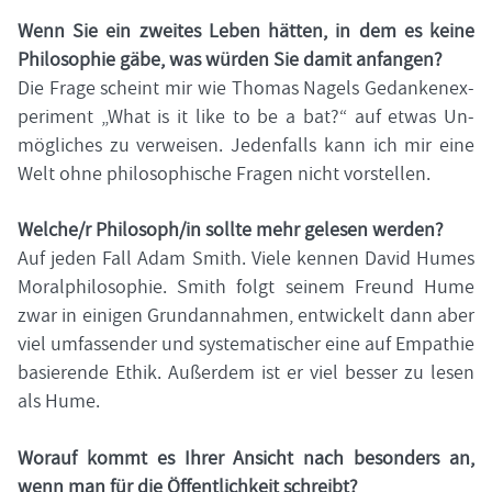
Wenn Sie ein zwei­tes Leben hät­ten, in dem es keine
Phi­lo­so­phie gäbe, was wür­den Sie damit an­fan­gen?
Die Frage scheint mir wie Tho­mas Na­gels Ge­dan­ken­ex­
pe­ri­ment „What is it like to be a bat?“ auf etwas Un­
mög­li­ches zu ver­wei­sen. Je­den­falls kann ich mir eine
Welt ohne phi­lo­so­phi­sche Fra­gen nicht vor­stel­len.
Wel­che/r Phi­lo­soph/in soll­te mehr ge­le­sen wer­den?
Auf jeden Fall Adam Smith. Viele ken­nen David Humes
Mo­ral­phi­lo­so­phie. Smith folgt sei­nem Freund Hume
zwar in ei­ni­gen Grund­an­nah­men, ent­wi­ckelt dann aber
viel um­fas­sen­der und sys­te­ma­ti­scher eine auf Em­pa­thie
ba­sie­ren­de Ethik. Au­ßer­dem ist er viel bes­ser zu lesen
als Hume.
Wor­auf kommt es Ihrer An­sicht nach be­son­ders an,
wenn man für die Öf­fent­lich­keit schreibt?