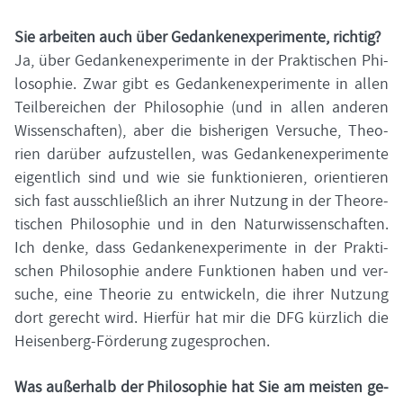
Sie ar­bei­ten auch über Ge­dan­ken­ex­pe­ri­men­te, rich­tig?
Ja, über Ge­dan­ken­ex­pe­ri­men­te in der Prak­ti­schen Phi­
lo­so­phie. Zwar gibt es Ge­dan­ken­ex­pe­ri­men­te in allen
Teil­be­rei­chen der Phi­lo­so­phie (und in allen an­de­ren
Wis­sen­schaf­ten), aber die bis­he­ri­gen Ver­su­che, Theo­
rien dar­über auf­zu­stel­len, was Ge­dan­ken­ex­pe­ri­men­te
ei­gent­lich sind und wie sie funk­tio­nie­ren, ori­en­tie­ren
sich fast aus­schließ­lich an ihrer Nut­zung in der Theo­re­
ti­schen Phi­lo­so­phie und in den Na­tur­wis­sen­schaf­ten.
Ich denke, dass Ge­dan­ken­ex­pe­ri­men­te in der Prak­ti­
schen Phi­lo­so­phie an­de­re Funk­tio­nen haben und ver­
su­che, eine Theo­rie zu ent­wi­ckeln, die ihrer Nut­zung
dort ge­recht wird. Hier­für hat mir die DFG kürz­lich die
Heisenberg-​Förderung zu­ge­spro­chen.
Was au­ßer­halb der Phi­lo­so­phie hat Sie am meis­ten ge­