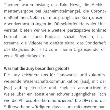
The­men waren bis­lang u.a. Fake-​News, die Me­di­ka­
men­ten­ver­ga­be bei Arz­nei­mit­tel­man­gel, die Co­ro­na­
maß­nah­men. Neben dem ur­sprüng­li­chen Kern, un­se­rer
Abend­ver­an­stal­tun­gen im Düs­sel­dor­fer Haus der Uni­
ver­si­tät, bie­ten wir viele wei­te­re par­ti­zi­pa­ti­ve (on­line)
For­ma­te an: einen Pod­cast, so­zia­le Me­di­en, Live­
streams, die Vi­de­or­ei­he denX­te eXtra, das Son­der­heft
des Ma­ga­zins der HHU zum Thema Or­gan­spen­de, di­
ver­se Blog­bei­trä­ge etc.
Was hat die Jury be­son­ders ge­lobt?
Die Jury zeich­ne­te uns für “in­no­va­ti­ve und zu­kunfts­
wei­sen­de Wis­sen­schafts­kom­mu­ni­ka­ti­on [aus], mit der
[wir] auf spie­le­ri­sche und zu­gleich an­spruchs­vol­le
Weise über ein sonst eher schwer zu­gäng­li­ches Fach
wie die Phi­lo­so­phie kom­mu­ni­zie­ren.” Die DFG und der
Stif­ter­ver­band wür­dig­ten, dass es uns mit un­se­rem par­