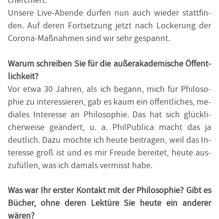
Un­se­re Live-​Abende dür­fen nun auch wie­der statt­fin­
den. Auf deren Fort­set­zung jetzt nach Lo­cke­rung der
Corona-​Maßnahmen sind wir sehr ge­spannt.
Warum schrei­ben Sie für die au­ßer­aka­de­mi­sche Öf­fent­
lich­keit?
Vor etwa 30 Jah­ren, als ich be­gann, mich für Phi­lo­so­
phie zu in­ter­es­sie­ren, gab es kaum ein öf­fent­li­ches, me­
dia­les In­ter­es­se an Phi­lo­so­phie. Das hat sich glück­li­
cher­wei­se ge­än­dert, u. a. Phil­Pu­bli­ca macht das ja
deut­lich. Dazu möch­te ich heute bei­tra­gen, weil das In­
ter­es­se groß ist und es mir Freu­de be­rei­tet, heute aus­
zu­fül­len, was ich da­mals ver­misst habe.
Was war Ihr ers­ter Kon­takt mit der Phi­lo­so­phie? Gibt es
Bü­cher, ohne deren Lek­tü­re Sie heute ein an­de­rer
wären?