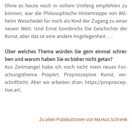
Ohne es heute noch in vol­lem Um­fang emp­feh­len zu
kön­nen, war die Phi­lo­so­phi­sche Hin­ter­trep­pe von Wil­
helm Wei­sche­del für mich als Kind der Zu­gang zu einer
neuen Welt. Und Ernst Gom­brichs Die Ge­schich­te der
Kunst, aber das ist eine an­de­re An­ge­le­gen­heit . . .
Über wel­ches Thema wür­den Sie gern ein­mal schrei­
ben und warum haben Sie es bis­her nicht getan?
Aus Zeit­man­gel habe ich noch nicht mein neues For­
schungs­the­ma Pro­pArt, Pro­prio­zep­ti­ve Kunst, ver­
schrift­licht. Aber wir ar­bei­ten dran: https://pro­prio­cep­
ti­ve.art.
Zu allen Pu­bli­ka­tio­nen von Mar­kus Schrenk