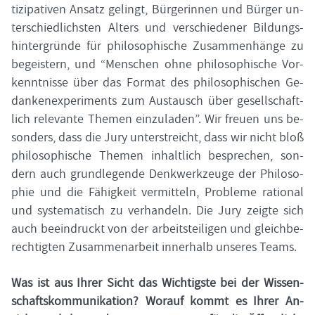
ti­zi­pa­ti­ven An­satz ge­lingt, Bür­ge­rin­nen und Bür­ger un­
ter­schied­lichs­ten Al­ters und ver­schie­de­ner Bil­dungs­
hin­ter­grün­de für phi­lo­so­phi­sche Zu­sam­men­hän­ge zu
be­geis­tern, und “Men­schen ohne phi­lo­so­phi­sche Vor­
kennt­nis­se über das For­mat des phi­lo­so­phi­schen Ge­
dan­ken­ex­pe­ri­ments zum Aus­tausch über ge­sell­schaft­
lich re­le­van­te The­men ein­zu­la­den”. Wir freu­en uns be­
son­ders, dass die Jury un­ter­streicht, dass wir nicht bloß
phi­lo­so­phi­sche The­men in­halt­lich be­spre­chen, son­
dern auch grund­le­gen­de Denk­werk­zeu­ge der Phi­lo­so­
phie und die Fä­hig­keit ver­mit­teln, Pro­ble­me ra­tio­nal
und sys­te­ma­tisch zu ver­han­deln. Die Jury zeig­te sich
auch be­ein­druckt von der ar­beits­tei­li­gen und gleich­be­
rech­tig­ten Zu­sam­men­ar­beit in­ner­halb un­se­res Teams.
Was ist aus Ihrer Sicht das Wich­tigs­te bei der Wis­sen­
schafts­kom­mu­ni­ka­ti­on? Wor­auf kommt es Ihrer An­