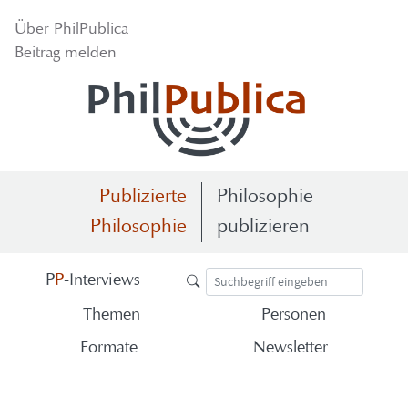
Über Phil­Pu­bli­ca
Bei­trag mel­den
Publizierte
Philosophie
Philosophie
publizieren
P
P
-​Interviews
The­men
Per­so­nen
For­ma­te
News­let­ter