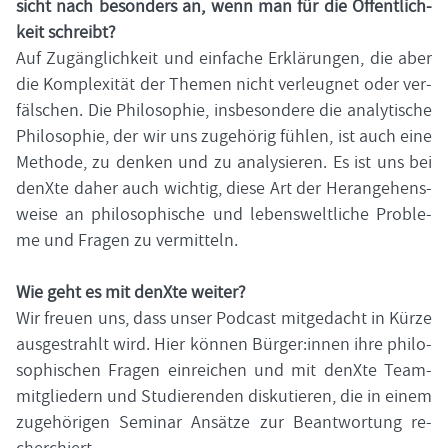
sicht nach be­son­ders an, wenn man für die Öf­fent­lich­
keit schreibt?
Auf Zu­gäng­lich­keit und ein­fa­che Er­klä­run­gen, die aber
die Kom­ple­xi­tät der The­men nicht ver­leug­net oder ver­
fäl­schen. Die Phi­lo­so­phie, ins­be­son­de­re die ana­ly­ti­sche
Phi­lo­so­phie, der wir uns zu­ge­hö­rig füh­len, ist auch eine
Me­tho­de, zu den­ken und zu ana­ly­sie­ren. Es ist uns bei
denX­te daher auch wich­tig, diese Art der Her­an­ge­hens­
wei­se an phi­lo­so­phi­sche und le­bens­welt­li­che Pro­ble­
me und Fra­gen zu ver­mit­teln.
Wie geht es mit denX­te wei­ter?
Wir freu­en uns, dass unser Pod­cast mit­ge­dacht in Kürze
aus­ge­strahlt wird. Hier kön­nen Bür­ger:innen ihre phi­lo­
so­phi­schen Fra­gen ein­rei­chen und mit denX­te Team­
mit­glie­dern und Stu­die­ren­den dis­ku­tie­ren, die in einem
zu­ge­hö­ri­gen Se­mi­nar An­sät­ze zur Be­ant­wor­tung re­
cher­chiert.