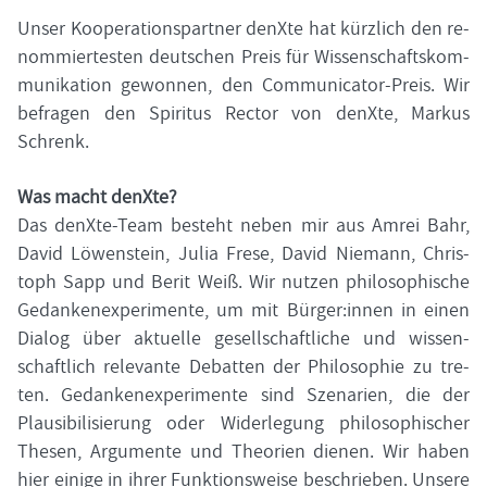
Unser Ko­ope­ra­ti­ons­part­ner denX­te hat kürz­lich den re­
nom­mier­tes­ten deut­schen Preis für Wis­sen­schafts­kom­
mu­ni­ka­ti­on ge­won­nen, den Communicator-​Preis. Wir
be­fra­gen den Spi­ri­tus Rec­tor von denX­te, Mar­kus
Schrenk.
Was macht denX­te?
Das denXte-​Team be­steht neben mir aus Amrei Bahr,
David Lö­wen­stein, Julia Frese, David Nie­mann, Chris­
toph Sapp und Berit Weiß. Wir nut­zen phi­lo­so­phi­sche
Ge­dan­ken­ex­pe­ri­men­te, um mit Bür­ger:innen in einen
Dia­log über ak­tu­el­le ge­sell­schaft­li­che und wis­sen­
schaft­lich re­le­van­te De­bat­ten der Phi­lo­so­phie zu tre­
ten. Ge­dan­ken­ex­pe­ri­men­te sind Sze­na­ri­en, die der
Plau­si­bi­li­sie­rung oder Wi­der­le­gung phi­lo­so­phi­scher
The­sen, Ar­gu­men­te und Theo­rien die­nen. Wir haben
hier ei­ni­ge in ihrer Funk­ti­ons­wei­se be­schrie­ben. Un­se­re