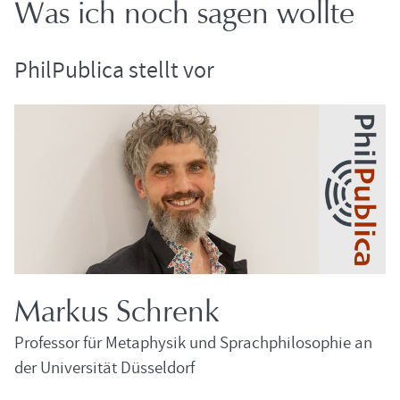
Was ich noch sagen woll­te
Phil­Pu­bli­ca stellt vor
Mar­kus Schrenk
Pro­fes­sor für Me­ta­phy­sik und Sprach­phi­lo­so­phie an
der Uni­ver­si­tät Düs­sel­dorf